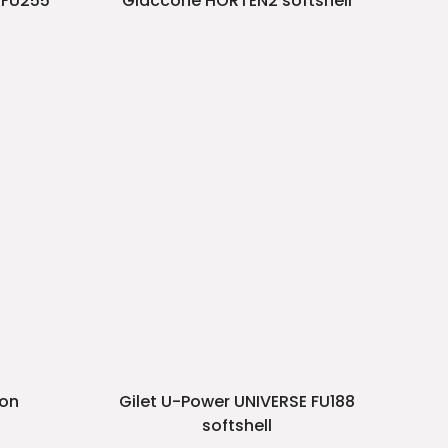
 FU255
Giaccone HORTEN2 softshell
con
Gilet U-Power UNIVERSE FU188
softshell