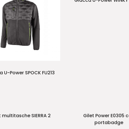
Giacca U-Power WINKY
a U-Power SPOCK FU213
t multitasche SIERRA 2
Gilet Power E0305 
portabadge